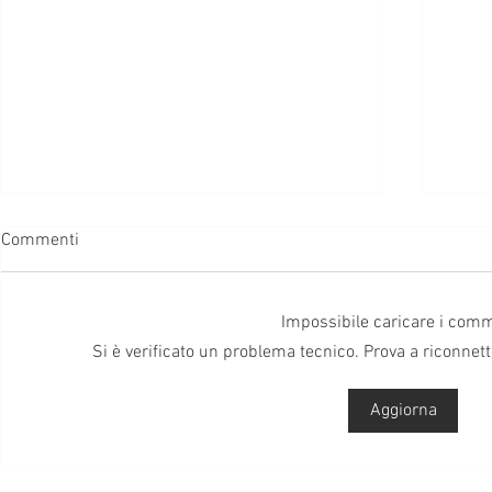
Commenti
Impossibile caricare i com
Si è verificato un problema tecnico. Prova a riconnett
71.Monster o non Monster?
70.S
Aggiorna