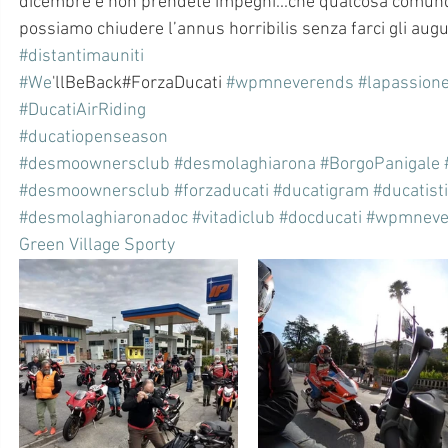
dicembre e non prendete impegni...che qualcosa comunq
possiamo chiudere l’annus horribilis senza farci gli augu
#distantimauniti
#We
'llBeBack#ForzaDucati 
#wpmneverends
#lapassion
#DucatiAirRiding
#ducatiopenseason
#desmoownersclub
#desmolaghiarona
#BorgoPanigale
#desmoownersclub
#forzaducati
#ducatigram
#ducatisti
#desmolaghiaronadoc
#vitadiclub
#docducati
#wpmneve
Green Village Sporty