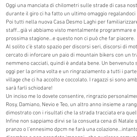
Oggi una manciata di chilometri sulle strade di casa no
durante il giro ci ha fatto un ultimo omaggio regalandoci 
Poi tutti nella nuova Casa Desmo Laghi per familiarizzare
staff...già vi abbiamo visto mentalmente programmare e i
prossima stagione...e questo non ci può che far piacere.
Al solito c’è stato spazio per discorsi seri, discorsi di m
cercato di inforcare un paio di mountain bikers con un tra
nemmeno cacciati, quindi è andata bene. Un benvenuto si n
oggi per la prima volta e un ringraziamento a tutti i parte
village che ci ha accolto e coccolato. I ragazzi si sono amb
sarà farli schiodare! 
Un inciso me lo dovete consentire, ringrazio personalmente
Rosy, Damiano, Nevio e Teo, un altro anno insieme a rang
dimostrato con i risultati che la strada tracciata era quel
Infine non sappiamo dirvi se la consueta cena di Natale si
pranzo o l’ennesimo dpcm ne farà una colazione...intanto