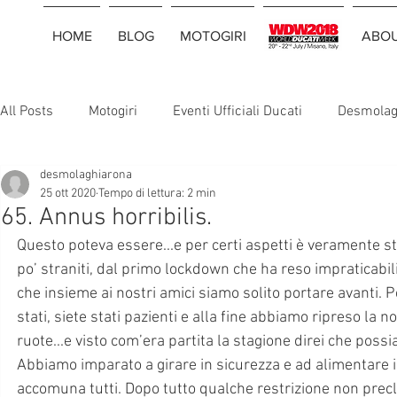
HOME
BLOG
MOTOGIRI
WDW2018
ABO
All Posts
Motogiri
Eventi Ufficiali Ducati
Desmolag
desmolaghiarona
25 ott 2020
Tempo di lettura: 2 min
65. Annus horribilis.
Questo poteva essere...e per certi aspetti è veramente sta
po’ straniti, dal primo lockdown che ha reso impraticabili 
che insieme ai nostri amici siamo solito portare avanti.
stati, siete stati pazienti e alla fine abbiamo ripreso la 
ruote...e visto com’era partita la stagione direi che possi
Abbiamo imparato a girare in sicurezza e ad alimentare i
accomuna tutti. Dopo tutto qualche restrizione non precl